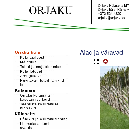
Aiad ja väravad
Orjaku küla
Küla ajaloost
Mälestusi
Talud ja majapidamised
Küla fotodel
Arengukava
Huvitavat- fotod, artiklid
jm
Külamaja
Orjaku külamaja
kasutamise kord
Teenuste kasutamise
hinnakiri
Külaselts
Põhikiri ja asutamisleping
Liikmeks astumise
avaldus