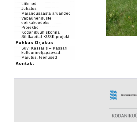
Liikmed
Juhatus
Majandusaasta aruanded
Vabaühenduste
eetikakoodeks
Projektid
Kodanikuühiskonna
Sihtkapital KÜSK projekt
Puhkus Orjakus
Suvi Kassaris – Kassari
kultuurineljapäevad
Majutus, teenused
Kontakt