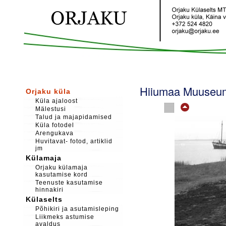
Hiiumaa Muuseumi
Orjaku küla
Küla ajaloost
Mälestusi
Talud ja majapidamised
Küla fotodel
Arengukava
Huvitavat- fotod, artiklid
jm
Külamaja
Orjaku külamaja
kasutamise kord
Teenuste kasutamise
hinnakiri
Külaselts
Põhikiri ja asutamisleping
Liikmeks astumise
avaldus