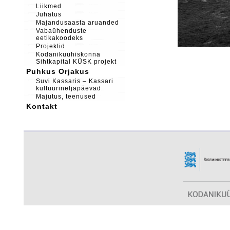
Liikmed
Juhatus
Majandusaasta aruanded
Vabaühenduste
eetikakoodeks
Projektid
Kodanikuühiskonna
Sihtkapital KÜSK projekt
Puhkus Orjakus
Suvi Kassaris – Kassari
kultuurineljapäevad
Majutus, teenused
Kontakt