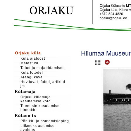
Hiiumaa Muuseumi
Orjaku küla
Küla ajaloost
Mälestusi
Talud ja majapidamised
Küla fotodel
Arengukava
Huvitavat- fotod, artiklid
jm
Külamaja
Orjaku külamaja
kasutamise kord
Teenuste kasutamise
hinnakiri
Külaselts
Põhikiri ja asutamisleping
Liikmeks astumise
avaldus