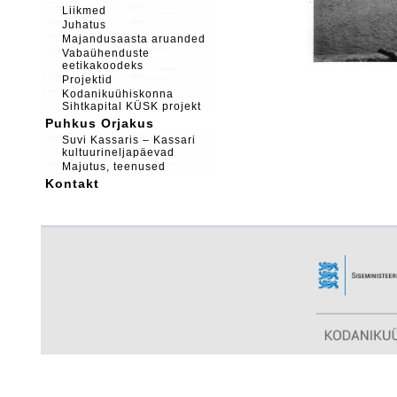
Liikmed
Juhatus
Majandusaasta aruanded
Vabaühenduste
eetikakoodeks
Projektid
Kodanikuühiskonna
Sihtkapital KÜSK projekt
Puhkus Orjakus
Suvi Kassaris – Kassari
kultuurineljapäevad
Majutus, teenused
Kontakt